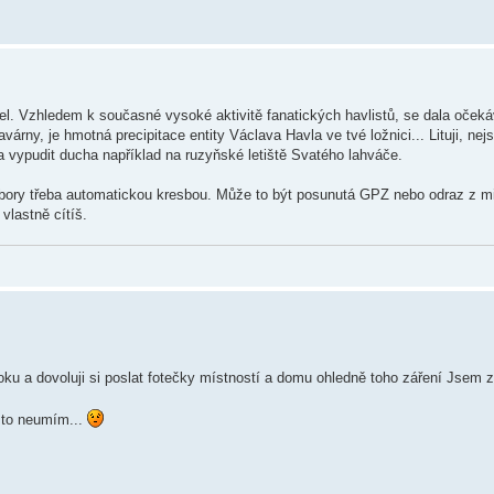
. Vzhledem k současné vysoké aktivitě fanatických havlistů, se dala očeká
ny, je hmotná precipitace entity Václava Havla ve tvé ložnici... Lituji, ne
 vypudit ducha například na ruzyňské letiště Svatého lahváče.
zbory třeba automatickou kresbou. Může to být posunutá GPZ nebo odraz z m
vlastně cítíš.
oku a dovoluji si poslat fotečky místností a domu ohledně toho záření Jsem 
p to neumím...