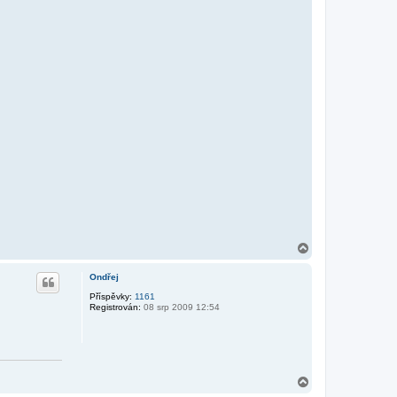
N
a
h
Ondřej
o
r
Příspěvky:
1161
Registrován:
08 srp 2009 12:54
u
N
a