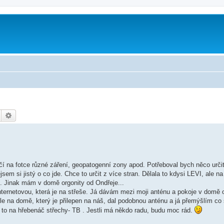
Hledat
Pokročilé hledání
rčí na fotce různé záření, geopatogenní zony apod. Potřeboval bych něco urči
jsem si jistý o co jde. Chce to určit z více stran. Dělala to kdysi LEVI, ale na
.. Jinak mám v domě orgonity od Ondřeje...
-internetovou, která je na střeše. Já dávám mezi moji anténu a pokoje v domě 
le na domě, který je přilepen na náš, dal podobnou anténu a já přemýšlím co 
 to na hřebenáč střechy- TB . Jestli má někdo radu, budu moc rád.