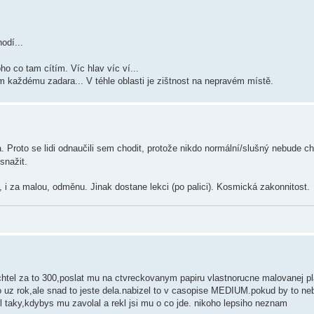
odí...
ho co tam cítím. Víc hlav víc ví...
m každému zadara... V téhle oblasti je zištnost na nepravém místě.
ma. Proto se lidi odnaučili sem chodit, protože nikdo normální/slušný nebude ch
snažit.
, i za malou, odměnu. Jinak dostane lekci (po palici). Kosmická zakonnitost.
htel za to 300,poslat mu na ctvreckovanym papiru vlastnorucne malovanej pl
to uz rok,ale snad to jeste dela.nabizel to v casopise MEDIUM.pokud by to ne
ul taky,kdybys mu zavolal a rekl jsi mu o co jde. nikoho lepsiho neznam