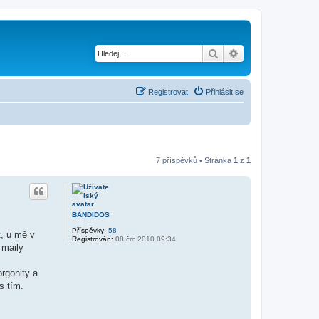
Hledat
Pokročilé hledání
Registrovat
Přihlásit se
7 příspěvků • Stránka
1
z
1
BANDIDOS
Příspěvky:
58
t, u mě v
Registrován:
08 črc 2010 09:34
 maily
orgonity a
s tím.