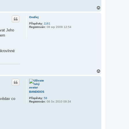
N
a
h
Ondřej
o
r
Příspěvky:
1161
Registrován:
08 srp 2009 12:54
u
vat Jeho
jsem
ikrovlnné
N
a
h
o
r
u
BANDIDOS
Příspěvky:
58
zvědav co
Registrován:
08 črc 2010 09:34