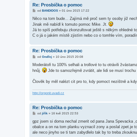
Re: Prosbička o pomoc
P
od
BANDIDOS
»
01 úno 2015 17:22
ř
í
Něco na tom bude... Zajímá mě proč sem ty osoby již nech
s
Jinak mě nabídl k tomuto pomoc Mike. Jt.
p
ě
Já to spíš potřebuju zkonzultovat ještě s někým ohledné to
v
C o já o jakém místě zjistím nebo co o tomhle vím, poradí
e
k
Re: Prosbička o pomoc
P
od
Ondřej
»
10 úno 2015 20:08
ř
í
Moderátoři tu 100% selhali a trollové to tu otrávili žvásta
s
hnůj.
Jde to samozřejmě zvrátit, ale lidi se musí trochu 
p
ě
v
Člověk by měl nalézt cit pro to, kdy pomoct nezištně a kdy
e
k
http://orgonit.uvadi.cz
Re: Prosbička o pomoc
P
od
jiřík
»
16 kvě 2015 22:53
ř
í
gpz jsem si doma nechal zmerit od pana Jana Spevacka ,c
s
obalce a on na tom planku vyznacil zony a poslal zpet.je 
p
ě
ale neco jinyho se ti tam zabydlelo tak by to treba zkoukn
v