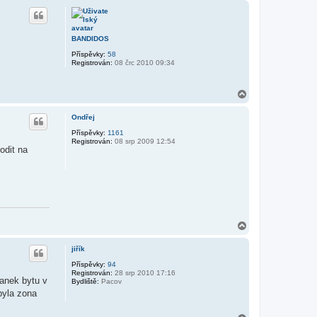
h
o
r
u
BANDIDOS
Příspěvky:
58
Registrován:
08 črc 2010 09:34
N
a
h
Ondřej
o
r
Příspěvky:
1161
Registrován:
08 srp 2009 12:54
u
odit na
N
a
h
jiřík
o
r
Příspěvky:
94
Registrován:
28 srp 2010 17:16
u
anek bytu v
Bydliště:
Pacov
byla zona