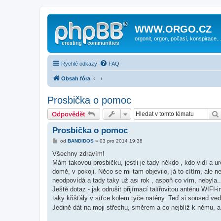
WWW.ORGO.CZ
orgonit, orgon, počasí, konspirace...
Rychlé odkazy
FAQ
Obsah fóra
Prosbička o pomoc
Odpovědět
Prosbička o pomoc
P
od
BANDIDOS
»
03 pro 2014 19:38
ř
í
Všechny zdravím!
s
Mám takovou prosbičku, jestli je tady někdo , kdo vidí a u
p
ě
domě, v pokoji. Něco se mi tam objevilo, já to cítím, ale ne
v
neodpovídá a tady taky už asi rok , aspoň co vím, nebyla.
e
k
Ještě dotaz - jak odrušit přijímací talířovitou anténu WIFI
taky křišťály v síťce kolem tyče natény. Teď si soused ved
Jedině dát na moji střechu, směrem a co nejblíž k němu, a