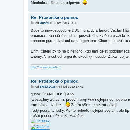
Mnohokrát děkuji za odpověď.
Re: Prosbička o pomoc
P
od
Ondřej
»
09 pro 2014 18:11
ř
í
Bude to pravděpodobně DUCH pravdy a lásky: Václav Havel
s
emanace. Konečné stadium posvátného kvičotu pražské kavár
p
ě
schopen garantovat ochranu orgonitem. Chce to exorcistu a
v
e
k
Ehm, chtělo by to najít někoho, kdo umí dělat podobný ro
antény. V prostředí orgonitu škodlivý nebude. Záleží co jak 
http://orgonit.uvadi.cz
Re: Prosbička o pomoc
P
od
BANDIDOS
»
24 led 2015 17:42
ř
í
quote="BANDIDOS"] Ahoj,
s
já všechny zdravím, předem přeji vše nejlepší do nového r
p
ě
tam někdo uvidíte...
Zatím všem mockrát děkuji!
v
Tady posílá ty fotky. Asi to nebude nejlepší poslání, ale lí
e
k
Ještě jednou děkuji za Váš čas.