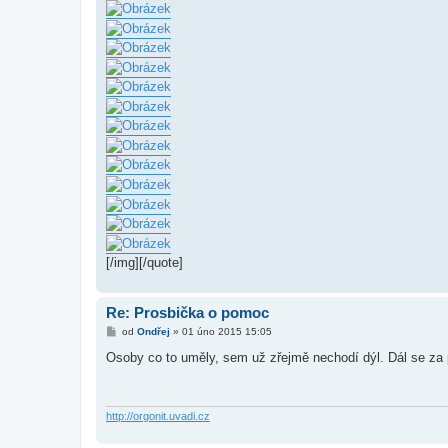
[/img][/quote]
Re: Prosbička o pomoc
P
od
Ondřej
»
01 úno 2015 15:05
ř
í
Osoby co to uměly, sem už zřejmě nechodí dýl. Dál se za 
s
p
ě
v
e
http://orgonit.uvadi.cz
k