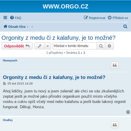
WWW.ORGO.CZ
FAQ
Registrovat
Přihlásit se
H
Obsah fóra
l
Orgonity z medu či z kalafuny, je to možné?
e
Hledat
Pokročilé 
Odpovědět
d
2 příspěvky • Stránka
1
z
1
a
Huoayash
t
Orgonity z medu či z kalafuny, je to možné?
P
05 led 2015 14:28
ř
í
Ahoj lidičky, jsem tu nový a jsem zelenáč ale chci se vás zkušenějších
s
zeptat jestli je možné jako přírodní organikum použít místo včelýho
p
ě
vosku a cukru spíš včelý med nebo kalafunu a jestli bude takový orgonit
v
fungovat. Děkuji, Honza.
e
k
Ondřej