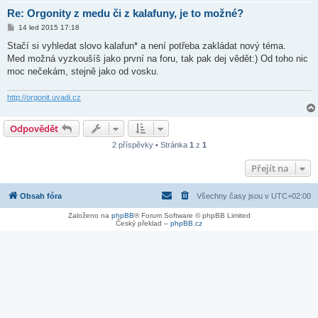
Re: Orgonity z medu či z kalafuny, je to možné?
P
14 led 2015 17:18
ř
í
Stačí si vyhledat slovo kalafun* a není potřeba zakládat nový téma.
s
Med možná vyzkoušíš jako první na foru, tak pak dej vědět:) Od toho nic
p
ě
moc nečekám, stejně jako od vosku.
v
e
k
http://orgonit.uvadi.cz
Odpovědět
2 příspěvky • Stránka
1
z
1
Přejít na
Obsah fóra
Všechny časy jsou v
UTC+02:00
Založeno na
phpBB
® Forum Software © phpBB Limited
Český překlad –
phpBB.cz