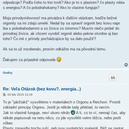
odpudzuje? Podľa čoho to kto tvrdí? Ako je to s plastom? čo plasty robia
s energiou? A čo polodrahokamy? Ako to vlastne funguje?
Moja prírodymilovnosť ma privádza k ďalším otázkam, keďže bežné
orgonity sa mi zdajú umelé. Nedal by sa spraviť orgonit bez kovu napr.
iba s polodrahodammi a zo živice zo stromov? Musím niečo pridať do
prírodnej živice, ak chcem vyrobiť orgonit alebo pekne stvrdne aj bez
toho? Čo iné z prírody pochádzajúce by sa dalo použiť?
Ak sa to už rozoberalo, prosím odkážte ma na pôvodnú tému.
Ďakujem za prípadné odpovede
Ondřej
Re: Veľa Otázok (bez kovu?, energia...)
P
03 bře 2015 12:16
ř
í
To je "jakžtakž" vysvětleno v materiálech o Orgonu a Reichovi. Prostě
s
základní principy Orgonu. Jestli je někde tady překlad, to nevím.
p
ě
Jak to vlastně funguje, neví skoro nikdo
A ti, co to ví, nemají čas, aby
v
někde popisovali na netu něco, co jde vysvětlit velmi těžce, nebo jestli
e
k
vůbec.
Plasty zpravidla trochu ruší, neb jsou syntetický materiál. Běž se zeptat