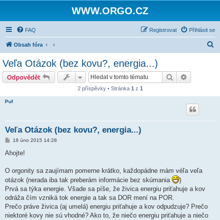
WWW.ORGO.CZ
FAQ
Registrovat
Přihlásit se
H
Obsah fóra
l
Veľa Otázok (bez kovu?, energia...)
e
Hledat
Pokročilé 
Odpovědět
d
2 příspěvky • Stránka
1
z
1
a
Puf
t
Veľa Otázok (bez kovu?, energia...)
P
18 úno 2015 14:28
ř
í
Ahojte!
s
p
ě
O orgonity sa zaujímam pomerne krátko, každopádne mám véľa veľa
v
otázok (nerada iba tak preberám informácie bez skúmania
)
e
k
Prvá sa týka energie. Všade sa píše, že živica energiu priťahuje a kov
odráža čím vzniká tok energie a tak sa DOR mení na POR.
Prečo práve živica (aj umelá) energiu priťahuje a kov odpudzuje? Prečo
niektoré kovy nie sú vhodné? Ako to, že niečo energiu priťahuje a niečo