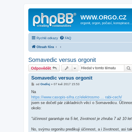
WWW.ORGO.CZ
orgonit, orgon, počasí, konspirace...
Rychlé odkazy
FAQ
Obsah fóra
Somavedic versus orgonit
Odpovědět
Somavedic versus orgonit
P
od
Ondřej
»
07 kvě 2017 15:53
ř
í
Na
s
https://www.casopis-sifra.cz/elektrosmo ... rabi-cech/
p
ě
jsem se dočetl pár základních věcí o Somavedicu. Účinnost 
v
okolo:
e
k
"účinnost garantuje na 5 let, životnost je zhruba 7 až 10 let
No, svýmu orgonitu predikuji účinnost, a i životnost, asi ta