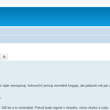
Hledat
Pokročilé hledání
nijak nerozporuji, frekvenční princip normálně funguje, ale pobavilo mě pár 
"
k 100 let a to minimálně. Pokud bude orgonit v interiéru, mimo slunko a vodu, 