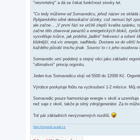
"nesmrtelný" a dá se čekat funkčnost stovky let.
"Co tedy můžeme od Somavedicu, jehož název se skládá ze 
Rybjanského silné detoxikační účinky, což nemusí být zpo
ale začne… „V první fázi se určitě zlepší kvalita spánku, t
začne tělo zbavovat parazitů a energetických bloků, zprůc
vysvětluje tvůrce, jak probíhá „ladění“ frekvencí a rušení 
klidnější, má víc energie, nadhledu. Dostane se do větší h
každého působí trochu jinak. Souvisí to i s jeho osudovou c
Somavedic umí podobný a stejný věci jako základní orgoni
"ultimativní" princip orgonitu.
Jeden kus Somavedicu stojí od 5500 do 12000 Kč. Orgonit
Výrobce poskytuje lhůtu na vyzkoušení 1-2 měsíce. Můj or
Somavedic pouze harmonizuje energie v okolí a uzemňuje de
než saje z okolí, takže je silný zdroj/generátor. Za to můž
Toť pár základních nevýznamných rozdílů.
http://orgonit.uvadi.cz