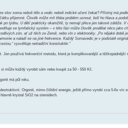
slov soma neboli tělo a vedic neboli indické učení čekat? Přístroj má podl
čátku příjemné. Člověk může mít třeba problém usnout, bolí ho hlava a podo
ak po týdnu. U dětí prakticky okamžitě, ty nemají přece jen takové zátěže. V d
hodňuje se lymfatický systém – v této fázi může člověk prodělat něco jako ch
škodlivých zón, ať už těch ze Země, nebo vln z elektroniky. „Po nějaké době j
armonie a naladí se na jiné frekvence. Každý Somavedic je v podstatě originá
estou,“ vysvětluje netradiční konstruktér."
t. Jen používá frekvenční metodu, která je komplikovanější a těžkopádnější 
 si může každý vyrobit sám nebo koupit za 50 - 550 Kč.
gonit má půl roku.
struktivní. Orgonit, mimo čištění energie, ještě přímo vyrobí cca 5-6x víc e
e hlavně krystal SiO2 na steroidech.