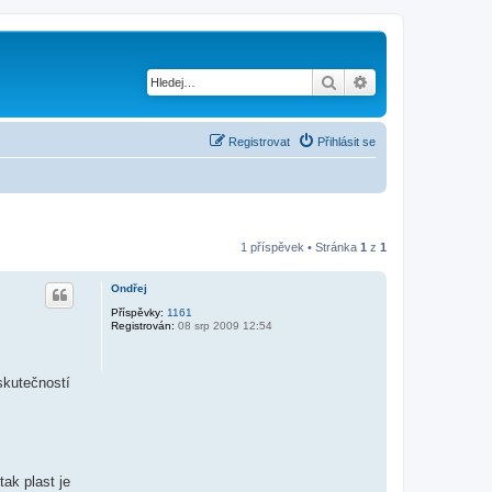
Hledat
Pokročilé hledání
Registrovat
Přihlásit se
1 příspěvek • Stránka
1
z
1
Ondřej
Příspěvky:
1161
Registrován:
08 srp 2009 12:54
skutečností
tak plast je