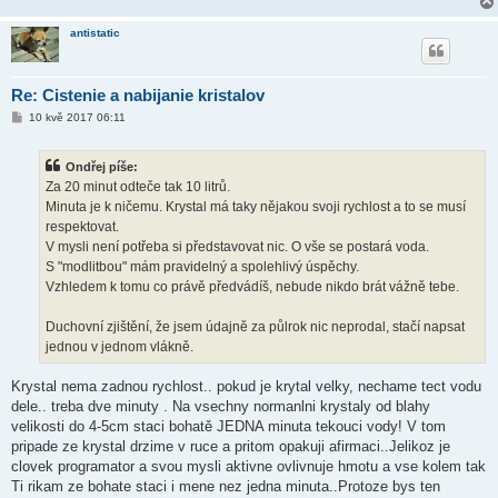
antistatic
Re: Cistenie a nabijanie kristalov
P
10 kvě 2017 06:11
ř
í
s
Ondřej píše:
p
ě
Za 20 minut odteče tak 10 litrů.
v
Minuta je k ničemu. Krystal má taky nějakou svoji rychlost a to se musí
e
k
respektovat.
V mysli není potřeba si představovat nic. O vše se postará voda.
S "modlitbou" mám pravidelný a spolehlivý úspěchy.
Vzhledem k tomu co právě předvádíš, nebude nikdo brát vážně tebe.
Duchovní zjištění, že jsem údajně za půlrok nic neprodal, stačí napsat
jednou v jednom vlákně.
Krystal nema zadnou rychlost.. pokud je krytal velky, nechame tect vodu
dele.. treba dve minuty . Na vsechny normanlni krystaly od blahy
velikosti do 4-5cm staci bohatě JEDNA minuta tekouci vody! V tom
pripade ze krystal drzime v ruce a pritom opakuji afirmaci..Jelikoz je
clovek programator a svou mysli aktivne ovlivnuje hmotu a vse kolem tak
Ti rikam ze bohate staci i mene nez jedna minuta..Protoze bys ten