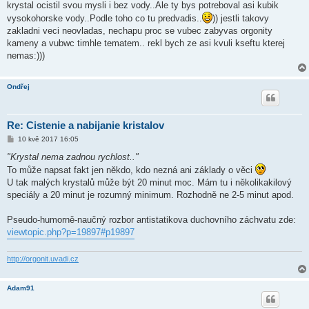
krystal ocistil svou mysli i bez vody..Ale ty bys potreboval asi kubik
vysokohorske vody..Podle toho co tu predvadis..
)) jestli takovy
zakladni veci neovladas, nechapu proc se vubec zabyvas orgonity
kameny a vubwc timhle tematem.. rekl bych ze asi kvuli kseftu kterej
nemas:)))
Ondřej
Re: Cistenie a nabijanie kristalov
P
10 kvě 2017 16:05
ř
í
"Krystal nema zadnou rychlost.."
s
To může napsat fakt jen někdo, kdo nezná ani základy o věci
p
ě
U tak malých krystalů může být 20 minut moc. Mám tu i několikakilový
v
speciály a 20 minut je rozumný minimum. Rozhodně ne 2-5 minut apod.
e
k
Pseudo-humorně-naučný rozbor antistatikova duchovního záchvatu zde:
viewtopic.php?p=19897#p19897
http://orgonit.uvadi.cz
Adam91