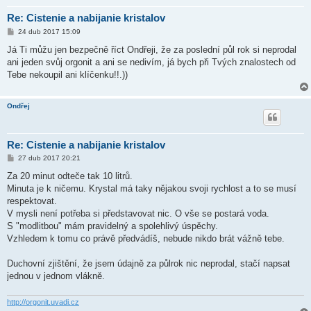
Re: Cistenie a nabijanie kristalov
P
24 dub 2017 15:09
ř
í
Já Ti můžu jen bezpečně říct Ondřeji, že za poslední půl rok si neprodal
s
ani jeden svůj orgonit a ani se nedivím, já bych při Tvých znalostech od
p
ě
Tebe nekoupil ani klíčenku!!.))
v
e
k
Ondřej
Re: Cistenie a nabijanie kristalov
P
27 dub 2017 20:21
ř
í
Za 20 minut odteče tak 10 litrů.
s
Minuta je k ničemu. Krystal má taky nějakou svoji rychlost a to se musí
p
ě
respektovat.
v
V mysli není potřeba si představovat nic. O vše se postará voda.
e
k
S "modlitbou" mám pravidelný a spolehlivý úspěchy.
Vzhledem k tomu co právě předvádíš, nebude nikdo brát vážně tebe.
Duchovní zjištění, že jsem údajně za půlrok nic neprodal, stačí napsat
jednou v jednom vlákně.
http://orgonit.uvadi.cz