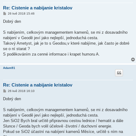
Re: Cistenie a nabijanie kristalov
P
26 kvě 2018 15:46
ř
í
Dobrý den
s
p
ě
S nabíjením, celkovým managementem kamenů, se mi z dosavadního
v
nabijení v Geodě jeví jako nejlepší, jednoduchá cesta.
e
k
Takový Ametyst, jak je to s Geodou,v které nabijíme, jak často je dobré
se o ní starat ?
S poděkováním za cenné informace i krapet humoru A.
Adam91
Re: Cistenie a nabijanie kristalov
P
26 kvě 2018 16:10
ř
í
Dobrý den
s
p
ě
S nabíjením, celkovým managementem kamenů, se mi z dosavadního
v
nabíjení v Geodě jeví jako nejlepší, jednoduchá cesta.
e
k
Jen SiO2 Bych bral určitě přípravnou cestou lednice / hematit a dále
Slunce / Geoda bych volil účelově -životní / duchovní energie.
Pokud se SiO2 účastní na nabíjení kamenů Měsíce, určitě s ním na