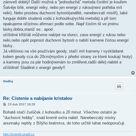
zároveň dobitý! Další možná a "jednoduchá" metoda čistění je kouřem
Šalvěje bílé, energií reiky, nebo jen energií z rukou(není potřeba mít
reiki)..Nebo prosbou duchovní bytosti(andělé, nanebevzatí mistři), také
funguje dobře studená voda z kohoutku(rychlá metoda) a při tom
opakujeme očistnou afirmaci podle sebe..Např čistím tě ve jménu
lásky,dobra,staniž se.. apod..
očištěné křišťáli můžeme nabíjet na slunci, zase energií z rukou nebo
reiki,nebo opět poprosit duchovní bytosti o nabití kamene čistou energií
lásky..
Já většinou na vše používám geody, stačí mít kameny i vyskládané
kolem geody cca do 20cm(myslím z přední strany ze které koukají hroty)
a kameny jsou za pár hodin(nemám to změřené,radši déle) nabité a
očištěné! Sladěné z energií geody!!
Ondřej
Re: Cistenie a nabijanie kristalov
P
23 dub 2017 18:28
ř
í
Bohatě stačí čurůček z kohoutku a 20 minut. Všechno ostatní je
s
"duchovní hobby", snad kromě extra nabití. Nanebevzatý mistry
p
ě
anunnaky reptily z Bílýho bratrstva, do toho určitě tahat nedoporučuji.
v
e
k
http://orgonit.uvadi.cz