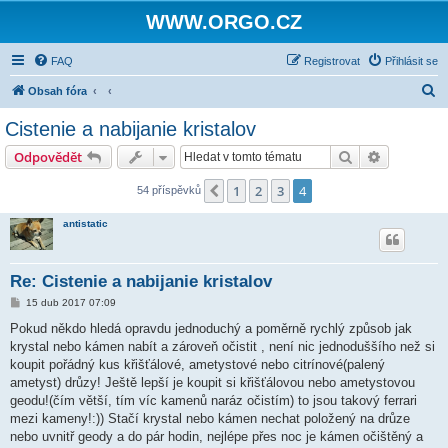
WWW.ORGO.CZ
FAQ
Registrovat
Přihlásit se
H
Obsah fóra
l
Cistenie a nabijanie kristalov
e
Hledat
Pokročilé 
Odpovědět
d
a
1
2
3
4
Předchozí
54 příspěvků
t
antistatic
Re: Cistenie a nabijanie kristalov
P
15 dub 2017 07:09
ř
í
Pokud někdo hledá opravdu jednoduchý a poměrně rychlý způsob jak
s
krystal nebo kámen nabít a zároveň očistit , není nic jednoduššího než si
p
ě
koupit pořádný kus křišťálové, ametystové nebo citrínové(palený
v
ametyst) drůzy! Ještě lepší je koupit si křišťálovou nebo ametystovou
e
k
geodu!(čím větší, tím víc kamenů naráz očistím) to jsou takový ferrari
mezi kameny!:)) Stačí krystal nebo kámen nechat položený na drůze
nebo uvnitř geody a do pár hodin, nejlépe přes noc je kámen očištěný a