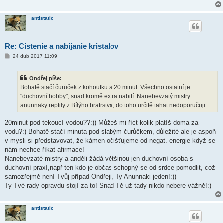
antistatic
Re: Cistenie a nabijanie kristalov
P
24 dub 2017 11:09
ř
í
s
Ondřej píše:
p
ě
Bohatě stačí čurůček z kohoutku a 20 minut. Všechno ostatní je
v
"duchovní hobby", snad kromě extra nabití. Nanebevzatý mistry
e
k
anunnaky reptily z Bílýho bratrstva, do toho určitě tahat nedoporučuji.
20minut pod tekoucí vodou??:)) Můžeš mi říct kolik platíš doma za
vodu?:) Bohatě stačí minuta pod slabým čurůčkem, důležité ale je aspoň
v mysli si představovat, že kámen očišťujeme od negat. energie když se
nám nechce říkat afirmace!
Nanebevzaté mistry a anděli žádá většinou jen duchovní osoba s
duchovní praxí,např ten kdo je občas schopný se od srdce pomodlit, což
samozřejmě není Tvůj případ Ondřeji, Ty Anunnaki jeden!:))
Ty Tvé rady opravdu stojí za to! Snad Tě už tady nikdo nebere vážně!:)
antistatic