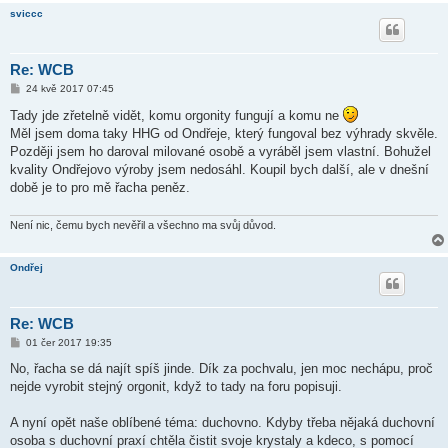
sviccc
Re: WCB
P
24 kvě 2017 07:45
ř
í
Tady jde zřetelně vidět, komu orgonity fungují a komu ne
s
Měl jsem doma taky HHG od Ondřeje, který fungoval bez výhrady skvěle.
p
ě
Později jsem ho daroval milované osobě a vyráběl jsem vlastní. Bohužel
v
kvality Ondřejovo výroby jsem nedosáhl. Koupil bych další, ale v dnešní
e
k
době je to pro mě řacha peněz.
Není nic, čemu bych nevěřil a všechno ma svůj důvod.
Ondřej
Re: WCB
P
01 čer 2017 19:35
ř
í
No, řacha se dá najít spíš jinde. Dík za pochvalu, jen moc nechápu, proč
s
nejde vyrobit stejný orgonit, když to tady na foru popisuji.
p
ě
v
A nyní opět naše oblíbené téma: duchovno. Kdyby třeba nějaká duchovní
e
k
osoba s duchovní praxí chtěla čistit svoje krystaly a kdeco, s pomocí