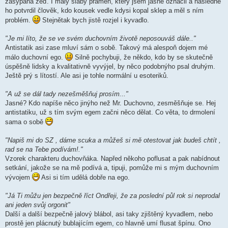
zasypaná zeď. I malý slabý pramen, který jsem jasně označil a následně
ho potvrdil člověk, kdo kousek vedle kdysi kopal sklep a měl s ním
problém.
Stejnětak bych jistě rozjel i kyvadlo.
"Je mi líto, že se ve svém duchovním životě neposouváš dále.."
Antistatik asi zase mluví sám o sobě. Takový má alespoň dojem mé
málo duchovní ego.
Silně pochybuji, že někdo, kdo by se skutečně
úspěšně lidsky a kvalitativně vyvýjel, by něco podobnýho psal druhým.
Ještě prý s lítostí. Ale asi je tohle normální u esoteriků.
"A už se dál tady nezešměšňuj prosím..."
Jasné? Kdo napíše něco jinýho než Mr. Duchovno, zesměšňuje se. Hej
antistatiku, už s tím svým egem začni něco dělat. Co věta, to drmolení
sama o sobě
"Napiš mi do SZ , dáme scuka a můžeš si mě otestovat jak budeš chtít ,
rad se na Tebe podívám!."
Vzorek charakteru duchovňáka. Napřed někoho poflusat a pak nabídnout
setkání, jakože se na mě podívá a, tipuji, pomůže mi s mým duchovním
vývojem
Asi si tím udělá dobře na ego.
"Já Ti můžu jen bezpečně říct Ondřeji, že za poslední půl rok si neprodal
ani jeden svůj orgonit"
Další a další bezpečně jalový blábol, asi taky zjištěný kyvadlem, nebo
prostě jen plácnutý bublajícím egem, co hlavně umí flusat špínu. Ono