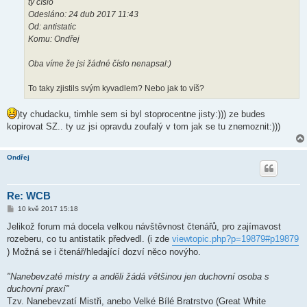
ty číslo
Odesláno: 24 dub 2017 11:43
Od: antistatic
Komu: Ondřej
Oba víme že jsi žádné číslo nenapsal:)
To taky zjistils svým kyvadlem? Nebo jak to víš?
)ty chudacku, timhle sem si byl stoprocentne jisty:))) ze budes
kopirovat SZ.. ty uz jsi opravdu zoufalý v tom jak se tu znemoznit:)))
Ondřej
Re: WCB
P
10 kvě 2017 15:18
ř
í
Jelikož forum má docela velkou návštěvnost čtenářů, pro zajímavost
s
rozeberu, co tu antistatik předvedl. (i zde
viewtopic.php?p=19879#p19879
p
ě
) Možná se i čtenář/hledající dozví něco novýho.
v
e
k
"Nanebevzaté mistry a anděli žádá většinou jen duchovní osoba s
duchovní praxí"
Tzv. Nanebevzatí Mistři, anebo Velké Bílé Bratrstvo (Great White