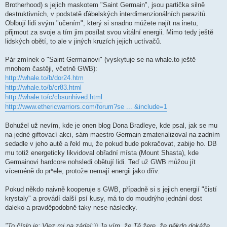
Brotherhood) s jejich maskotem "Saint Germain", jsou partička silně
destruktivních, v podstatě ďábelských interdimenzionálních parazitů.
Oblbují lidi svým "učením", který si snadno můžete najít na inetu,
přijmout za svoje a tím jim posílat svou vitální energii. Mimo tedy ještě
lidských obětí, to ale v jiných kruzích jejich uctívačů.
Pár zmínek o "Saint Germainovi" (vyskytuje se na whale.to ještě
mnohem častěji, včetně GWB):
http://whale.to/b/dor24.htm
http://whale.to/b/cr83.html
http://whale.to/c/cbsunhived.html
http://www.ethericwarriors.com/forum?se ... &include=1
Bohužel už nevím, kde je onen blog Dona Bradleye, kde psal, jak se mu
na jedné giftovací akci, sám maestro Germain zmaterializoval na zadním
sedadle v jeho autě a řekl mu, že pokud bude pokračovat, zabije ho. DB
mu totiž energeticky likvidoval obřadní místa (Mount Shasta), kde
Germainovi hardcore nohsledi obětují lidi. Teď už GWB můžou jít
víceméně do pr*ele, protože nemají energii jako dřív.
Pokud někdo naivně kooperuje s GWB, případně si s jejich energií "čistí
krystaly" a provádí další psí kusy, má to do moudrýho jednání dost
daleko a pravděpodobně taky nese následky.
"To číslo je: Vlez mi na záda!:)) Ja vím, že Tě žere, že někdo dokáže