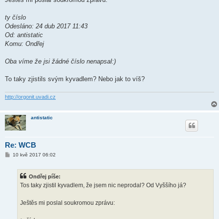
v
e
k
ty číslo
Odesláno: 24 dub 2017 11:43
Od: antistatic
Komu: Ondřej
Oba víme že jsi žádné číslo nenapsal:)
To taky zjistils svým kyvadlem? Nebo jak to víš?
http://orgonit.uvadi.cz
antistatic
Re: WCB
P
10 kvě 2017 06:02
ř
í
s
Ondřej píše:
p
ě
Tos taky zjistil kyvadlem, že jsem nic neprodal? Od Vyššího já?
v
e
k
Ještěs mi poslal soukromou zprávu: