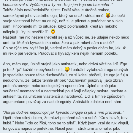
komunikovat s Vyšším já a Ty ne..To je jen Ego nic hrozného.."
Takže číslo neví/nedokáže zjistit. Další věta je útočná reakce,
samozřejmě jeho vlastního ega, který se snaží strkat mně.
Je lepší
svoje vlastnosti házet na druhý, než si je přiznat a poráchat se v nich
sám. Připomnělo mi to situace, když polofanatičtí křesťani někoho
nálepkují: "ty jsi nevěřící!".
Naštěstí mě nic nežere (netrefil se) a už vůbec ne, že údajně někdo něco
umí líp. Možná kyvadelníka něco žere a pak mluví sám o sobě?
Co se týče tzv. vyššího já, vedení mám dobrý a poslouchám ho, jak už
mi řeklo pár vědem. Pracovat s kyvadýlkem nějak nemám potřebu.
Ano, mám ego, úplně stejně jako antistatik, nebo drtivá většina lidí. Ego
je totiž "já" každé osoby/osobnosti.
Teatrální vytahování ega druhých
je specialita pouze těhle duchovňáků, co si kdesi přečetli, že ego je fuj a
neduchovní, že, takže tenhle střípek "duchovna" používají jako zbraň
proti názorovým nebo ideologickým oponentům. Úplně stejně jako
současní neomarxisti a neotrockisti používají nálepky rasista, nacista a
antisemita, na umlčení vlastenců a národovců. Lidi s tímhle způsobem
argumentace považuji za naduté egoidy. Antistatik zdaleka není sám.
"Asi jsi dodnes nepochopil jak kyvadlo funguje či jak s ním pracovat.."
Opět mám silný dojem, že mluví primárně sám o sobě. "Co v hlavě, to v
hubě." Nebo "kdo co říká, toho se to týká". Když jsem vzal do ruk virguli,
fungovala naprosto perfektně. Našel jsem i strukturní anomálie, jako