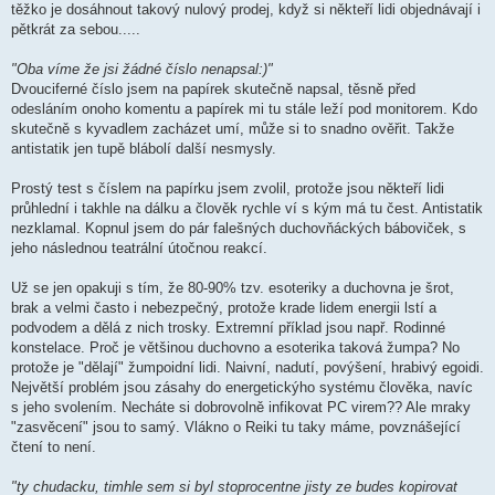
těžko je dosáhnout takový nulový prodej, když si někteří lidi objednávají i
pětkrát za sebou.....
"Oba víme že jsi žádné číslo nenapsal:)"
Dvouciferné číslo jsem na papírek skutečně napsal, těsně před
odesláním onoho komentu a papírek mi tu stále leží pod monitorem. Kdo
skutečně s kyvadlem zacházet umí, může si to snadno ověřit. Takže
antistatik jen tupě blábolí další nesmysly.
Prostý test s číslem na papírku jsem zvolil, protože jsou někteří lidi
průhlední i takhle na dálku a člověk rychle ví s kým má tu čest. Antistatik
nezklamal. Kopnul jsem do pár falešných duchovňáckých báboviček, s
jeho následnou teatrální útočnou reakcí.
Už se jen opakuji s tím, že 80-90% tzv. esoteriky a duchovna je šrot,
brak a velmi často i nebezpečný, protože krade lidem energii lstí a
podvodem a dělá z nich trosky. Extremní příklad jsou např. Rodinné
konstelace. Proč je většinou duchovno a esoterika taková žumpa? No
protože je "dělají" žumpoidní lidi. Naivní, nadutí, povýšení, hrabivý egoidi.
Největší problém jsou zásahy do energetickýho systému člověka, navíc
s jeho svolením. Necháte si dobrovolně infikovat PC virem?? Ale mraky
"zasvěcení" jsou to samý. Vlákno o Reiki tu taky máme, povznášející
čtení to není.
"ty chudacku, timhle sem si byl stoprocentne jisty ze budes kopirovat