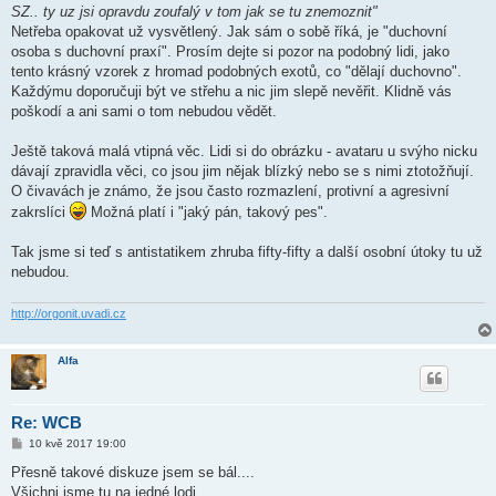
SZ.. ty uz jsi opravdu zoufalý v tom jak se tu znemoznit"
Netřeba opakovat už vysvětlený. Jak sám o sobě říká, je "duchovní
osoba s duchovní praxí". Prosím dejte si pozor na podobný lidi, jako
tento krásný vzorek z hromad podobných exotů, co "dělají duchovno".
Každýmu doporučuji být ve střehu a nic jim slepě nevěřit. Klidně vás
poškodí a ani sami o tom nebudou vědět.
Ještě taková malá vtipná věc. Lidi si do obrázku - avataru u svýho nicku
dávají zpravidla věci, co jsou jim nějak blízký nebo se s nimi ztotožňují.
O čivavách je známo, že jsou často rozmazlení, protivní a agresivní
zakrslíci
Možná platí i "jaký pán, takový pes".
Tak jsme si teď s antistatikem zhruba fifty-fifty a další osobní útoky tu už
nebudou.
http://orgonit.uvadi.cz
Alfa
Re: WCB
P
10 kvě 2017 19:00
ř
í
Přesně takové diskuze jsem se bál....
s
Všichni jsme tu na jedné lodi.
p