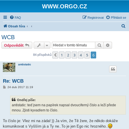
WWW.ORGO.CZ
FAQ
Registrovat
Přihlásit se
H
Obsah fóra
l
WCB
e
Hledat
Pokročilé 
Odpovědět
d
a
1
2
3
4
5
6
Předchozí
84 příspěvků
t
antistatic
Re: WCB
P
24 dub 2017 11:19
ř
í
s
Ondřej píše:
p
ě
antistatic: teď jsem na papírek napsal dvouciferný číslo a leží přede
v
mnou. Zjisti kyvadlem to číslo.
e
k
To číslo je: Vlez mi na záda!:)) Ja vím, že Tě žere, že někdo dokáže
komunikovat s Vyšším já a Ty ne..To je jen Ego nic hrozného..