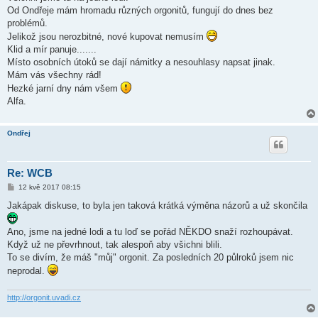
ě
Od Ondřeje mám hromadu různých orgonitů, fungují do dnes bez
v
problémů.
e
k
Jelikož jsou nerozbitné, nové kupovat nemusím
Klid a mír panuje.......
Místo osobních útoků se dají námitky a nesouhlasy napsat jinak.
Mám vás všechny rád!
Hezké jarní dny nám všem
Alfa.
Ondřej
Re: WCB
P
12 kvě 2017 08:15
ř
í
Jakápak diskuse, to byla jen taková krátká výměna názorů a už skončila
s
p
ě
Ano, jsme na jedné lodi a tu loď se pořád NĚKDO snaží rozhoupávat.
v
Když už ne převrhnout, tak alespoň aby všichni blili.
e
k
To se divím, že máš "můj" orgonit. Za posledních 20 půlroků jsem nic
neprodal.
http://orgonit.uvadi.cz