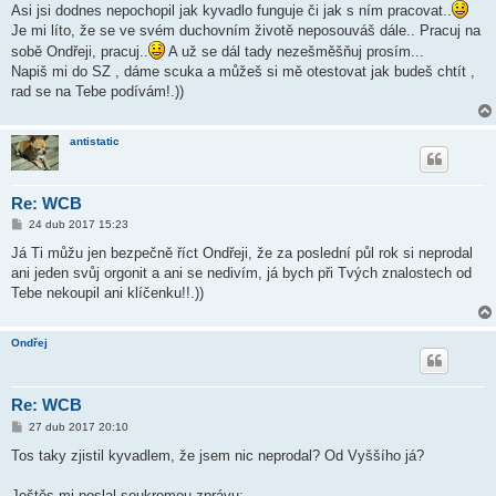
Asi jsi dodnes nepochopil jak kyvadlo funguje či jak s ním pracovat..
Je mi líto, že se ve svém duchovním životě neposouváš dále.. Pracuj na
sobě Ondřeji, pracuj..
A už se dál tady nezešměšňuj prosím...
Napiš mi do SZ , dáme scuka a můžeš si mě otestovat jak budeš chtít ,
rad se na Tebe podívám!.))
antistatic
Re: WCB
P
24 dub 2017 15:23
ř
í
Já Ti můžu jen bezpečně říct Ondřeji, že za poslední půl rok si neprodal
s
ani jeden svůj orgonit a ani se nedivím, já bych při Tvých znalostech od
p
ě
Tebe nekoupil ani klíčenku!!.))
v
e
k
Ondřej
Re: WCB
P
27 dub 2017 20:10
ř
í
Tos taky zjistil kyvadlem, že jsem nic neprodal? Od Vyššího já?
s
p
ě
Ještěs mi poslal soukromou zprávu: