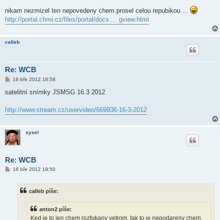
nikam nezmizel ten nepovedeny chem prosel celou repubikou ...
http://portal.chmi.cz/files/portal/docs ... gview.html
calleb
Re: WCB
P
16 bře 2012 18:58
ř
í
satelitní snímky JSMSG 16.3 2012
s
p
ě
http://www.stream.cz/uservideo/669936-16-3-2012
v
e
k
sysel
Re: WCB
P
16 bře 2012 19:50
ř
í
s
calleb píše:
p
ě
v
anton2 píše:
e
k
Ked je to len chem rozfukany vetrom, tak to je nepodareny chem.