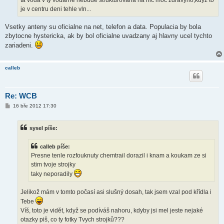
ta voda v ty vodarne nebude strukturovana na nic moc zdravyho,kdyz to
je v centru deni tehle vln...
Vsetky anteny su oficialne na net, telefon a data. Populacia by bola
zbytocne hystericka, ak by bol oficialne uvadzany aj hlavny ucel tychto
zariadeni.
calleb
Re: WCB
P
16 bře 2012 17:30
ř
í
s
sysel píše:
p
ě
v
calleb píše:
e
k
Presne tenle rozfouknuty chemtrail dorazil i knam a koukam ze si
stim tvoje strojky
taky neporadily
Jelikož mám v tomto počasí asi slušný dosah, tak jsem vzal pod křídla i
Tebe
Víš, toto je vidět, když se podíváš nahoru, kdyby jsi mel jeste nejaké
otazky piš, co ty fotky Tvych strojků???