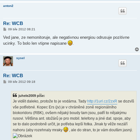
anton2
Re: WCB
P
09 bře 2012 08:21
ř
í
Ved jane, ze nemonitoruje, ale negativnou energiou odrusuje pozitivne
s
ucinky. To bolo len vtipne napisane
.
p
ě
v
e
sysel
k
Re: WCB
P
09 bře 2012 09:18
ř
í
s
juhele2009 píše:
p
ě
Je vidět daleko, protože to je vodárna. Tady
http://1url.cz/2zxR
se dozvíš
v
vše potřebné. Kopec Ers (jv) je v chráněné zoně regionálního
e
k
biokoridoru (RBK), ovšem nějaký boudy tam jsou, patří to nějakýmu
rusovi. Většina ant. stožárů je pro mobil. telefony a jiné dat. spoje, aby
se to dalo podrobně určit, je potřeba lepší fotka. Jinak ty věže nezáří
nahoru (aby rozehnaly mraky
, ale do stran, to je vám doufám jasný.