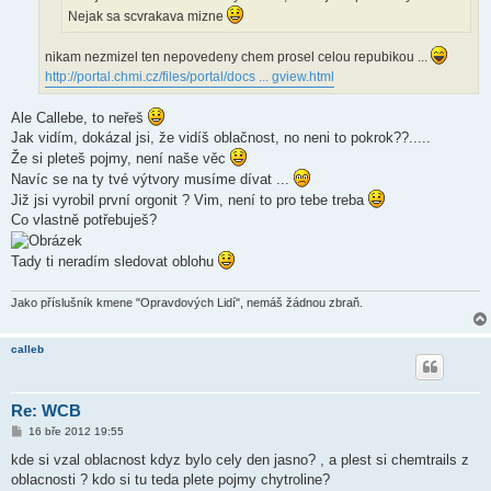
Nejak sa scvrakava mizne
nikam nezmizel ten nepovedeny chem prosel celou repubikou ...
http://portal.chmi.cz/files/portal/docs ... gview.html
Ale Callebe, to neřeš
Jak vidím, dokázal jsi, že vidíš oblačnost, no neni to pokrok??.....
Že si pleteš pojmy, není naše věc
Navíc se na ty tvé výtvory musíme dívat ...
Již jsi vyrobil první orgonit ? Vim, není to pro tebe treba
Co vlastně potřebuješ?
Tady ti neradím sledovat oblohu
Jako příslušník kmene "Opravdových Lidí", nemáš žádnou zbraň.
calleb
Re: WCB
P
16 bře 2012 19:55
ř
í
kde si vzal oblacnost kdyz bylo cely den jasno? , a plest si chemtrails z
s
oblacnosti ? kdo si tu teda plete pojmy chytroline?
p