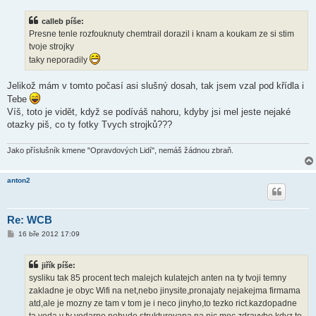
í
s
calleb píše:
p
ě
Presne tenle rozfouknuty chemtrail dorazil i knam a koukam ze si stim
v
tvoje strojky
e
k
taky neporadily
Jelikož mám v tomto počasí asi slušný dosah, tak jsem vzal pod křídla i
Tebe
Víš, toto je vidět, když se podíváš nahoru, kdyby jsi mel jeste nejaké
otazky piš, co ty fotky Tvych strojků???
Jako příslušník kmene "Opravdových Lidí", nemáš žádnou zbraň.
anton2
Re: WCB
P
16 bře 2012 17:09
ř
í
s
jiřík píše:
p
ě
sysliku tak 85 procent tech malejch kulatejch anten na ty tvoji temny
v
zakladne je obyc Wifi na net,nebo jinysite,pronajaty nejakejma firmama
e
k
atd,ale je mozny ze tam v tom je i neco jinyho,to tezko rict.kazdopadne