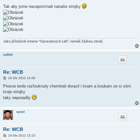
ř
í
Tak aby jsme nazapomínali nanaše strojky
s
p
ě
v
e
k
Jako příslušník kmene "Opravdových Lidí", nemáš žádnou zbraň.
calleb
Re: WCB
P
16 bře 2012 14:00
ř
í
Presne tenle rozfouknuty chemtrail dorazil i knam a koukam ze si stim
s
tvoje strojky
p
ě
taky neporadily
v
e
k
sysel
Re: WCB
P
16 bře 2012 15:23
ř