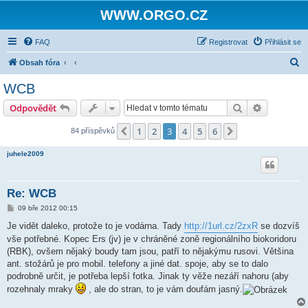
WWW.ORGO.CZ
FAQ
Registrovat
Přihlásit se
H
Obsah fóra
l
WCB
e
Hledat
Pokročilé 
Odpovědět
d
a
1
2
3
4
5
6
Předchozí
Další
84 příspěvků
t
juhele2009
Re: WCB
P
09 bře 2012 00:15
ř
í
Je vidět daleko, protože to je vodárna. Tady
http://1url.cz/2zxR
se dozvíš
s
vše potřebné. Kopec Ers (jv) je v chráněné zoně regionálního biokoridoru
p
ě
(RBK), ovšem nějaký boudy tam jsou, patří to nějakýmu rusovi. Většina
v
ant. stožárů je pro mobil. telefony a jiné dat. spoje, aby se to dalo
e
k
podrobně určit, je potřeba lepší fotka. Jinak ty věže nezáří nahoru (aby
rozehnaly mraky
, ale do stran, to je vám doufám jasný.