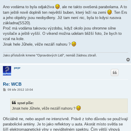
Ano vodárna to byla odjakživa
, ale ne takto ovešená parabolama. A to
tam ještě nově doplnili ten největší buben, který leží na zemi
. Ten Ers
a jeho objekty jsou neobydleny. Již tam není nic, byla to kdysi rusova
základna(SS20).
Proč má vodárna takovou výzdobu, když okolo jsou ohromne silne
vysilače a ještě vyšší. O vikend možna udelam bližší foto, že bych to
vzal na kole.
Jinak hele Jůhele, věže nezáří nahoru ?
Jako příslušník kmene "Opravdových Lidí", nemáš žádnou zbraň.
pepr
Re: WCB
P
09 bře 2012 10:04
ř
í
s
sysel píše:
p
ě
Jinak hele Jůhele, věže nezáří nahoru ?
v
e
k
Oficiálně ne, nebo aspoň ne intenzivně. Právě z toho důvodu se používají
parabolické antény. Je to jako reflektory u auta. Akorát místo světla se
šíří elektromagnetické vlny v neviditelném spektru. Čím větší vlnová