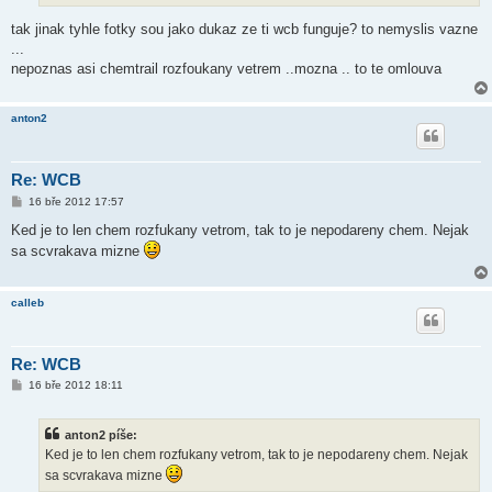
tak jinak tyhle fotky sou jako dukaz ze ti wcb funguje? to nemyslis vazne
...
nepoznas asi chemtrail rozfoukany vetrem ..mozna .. to te omlouva
anton2
Re: WCB
P
16 bře 2012 17:57
ř
í
Ked je to len chem rozfukany vetrom, tak to je nepodareny chem. Nejak
s
sa scvrakava mizne
p
ě
v
e
calleb
k
Re: WCB
P
16 bře 2012 18:11
ř
í
s
anton2 píše:
p
ě
Ked je to len chem rozfukany vetrom, tak to je nepodareny chem. Nejak
v
sa scvrakava mizne
e
k