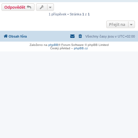
Odpovědět
1 příspěvek • Stránka
1
z
1
Přejít na
Obsah fóra
Všechny časy jsou v
UTC+02:00
Založeno na
phpBB
® Forum Software © phpBB Limited
Český překlad –
phpBB.cz