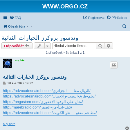
WWW.ORGO.CZ
FAQ
Registrovat
Přihlásit se
H
Obsah fóra
l
وندسور بروكرز الخيارات الثنائية
e
Hledat
Pokročilé 
Odpovědět
d
1 příspěvek • Stránka
1
z
1
a
sophia
t
وندسور بروكرز الخيارات الثنائية
P
28 kvě 2022 14:22
ř
í
https://advocatesnairobi.com/الريال-مقا ... -الجزائري/
s
https://advocatesnairobi.com/تعلم-طرق-النصب-والاحتيال/
p
ě
https://angosiam.com/مثال-على-الوقود-الاحفوري/
v
http://marebradio.com/كيف-ابدأ-من-الصفر/
e
k
https://advocatesnairobi.com/مطاعم-مفتو ... ظر-الكويت/
buy here