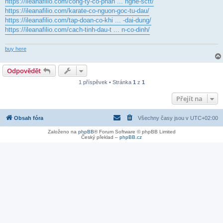
https://ileanafilio.com/cong-ty-co-phan ... nghe-sctt/
https://ileanafilio.com/karate-co-nguon-goc-tu-dau/
https://ileanafilio.com/tap-doan-co-khi ... -dai-dung/
https://ileanafilio.com/cach-tinh-dau-t ... n-co-dinh/
buy here
Odpovědět
1 příspěvek • Stránka
1
z
1
Přejít na
Obsah fóra
Všechny časy jsou v
UTC+02:00
Založeno na
phpBB
® Forum Software © phpBB Limited
Český překlad –
phpBB.cz