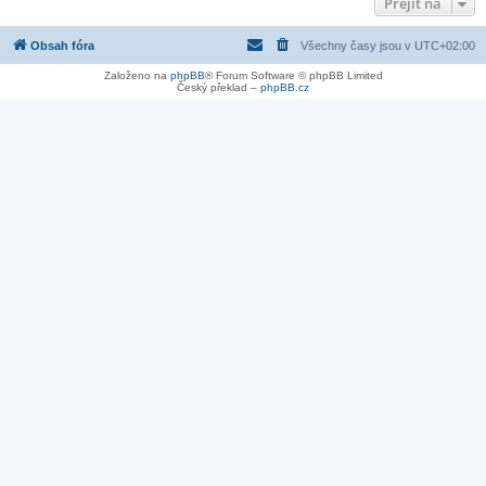
Přejít na
Obsah fóra
Všechny časy jsou v
UTC+02:00
Založeno na
phpBB
® Forum Software © phpBB Limited
Český překlad –
phpBB.cz