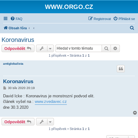
WWW.ORGO.CZ
FAQ
Registrovat
Přihlásit se
H
Obsah fóra
l
Koronavirus
e
Hledat
Pokročilé 
Odpovědět
d
1 příspěvek • Stránka
1
z
1
a
antiglobalista
t
Koronavirus
P
30 bře 2020 20:19
ř
í
David Icke : Koronavirus je monstrozní podvod elit.
s
článek vyšel na :
www.zvedavec.cz
p
ě
dne 30.3.2020
v
e
k
Odpovědět
1 příspěvek • Stránka
1
z
1